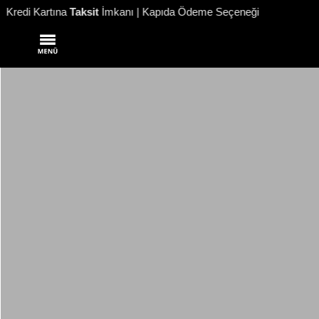
etsiz Kargo
| Kredi Kartına
Taksit
İmkanı | Kapıda Ödeme Seçeneğ