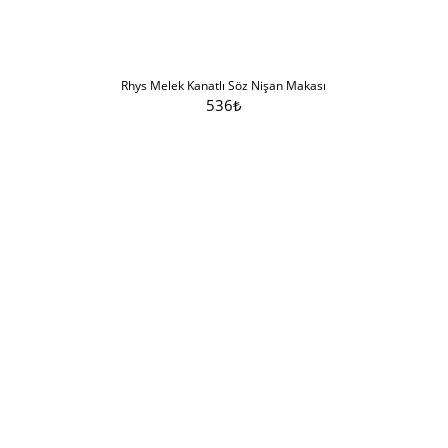
Rhys Melek Kanatlı Söz Nişan Makası
536
₺
Sepete Ekle