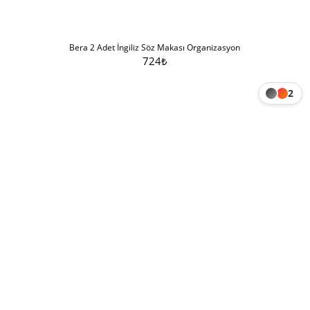
Bera 2 Adet İngiliz Söz Makası Organizasyon
724
₺
Sepete Ekle
2