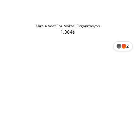
Mira 4 Adet Söz Makası Organizasyon
1.384
₺
Sepete Ekle
2