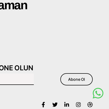
Zaman
BONE OLUN
Abone Ol
F
T
L
I
D