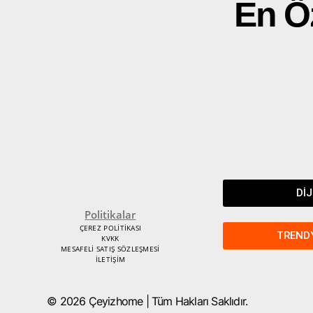
En Ö
DİJ
Politikalar
ÇEREZ POLİTİKASI
TREND
KVKK
MESAFELİ SATIŞ SÖZLEŞMESİ
İLETİŞİM
© 2026 Çeyizhome | Tüm Hakları Saklıdır.