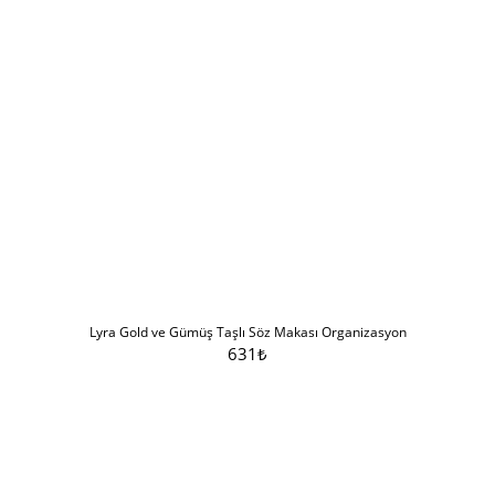
Lyra Gold ve Gümüş Taşlı Söz Makası Organizasyon
631
₺
Sepete Ekle