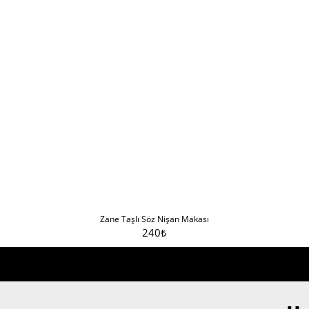
Zane Taşlı Söz Nişan Makası
240
₺
Sepete Ekle