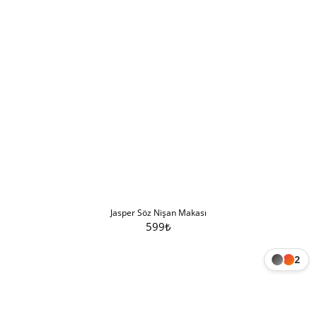
Jasper Söz Nişan Makası
599
₺
Sepete Ekle
2