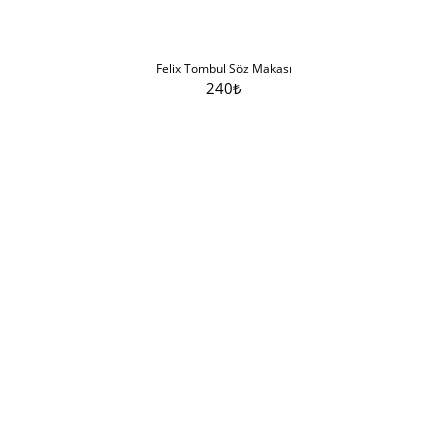
Felix Tombul Söz Makası
240
₺
Sepete Ekle