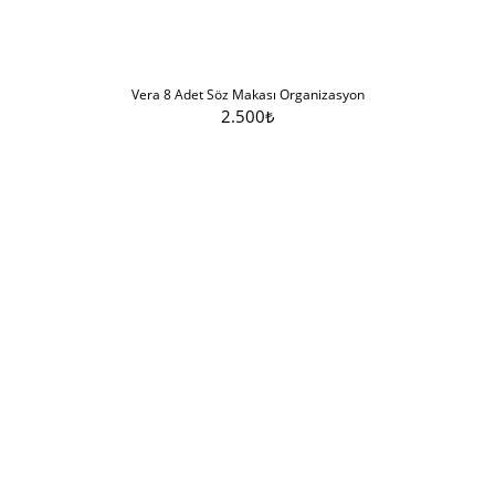
Vera 8 Adet Söz Makası Organizasyon
2.500
₺
Sepete Ekle