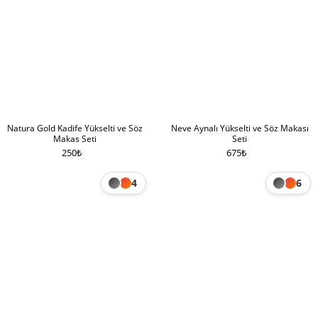
Natura Gold Kadife Yükselti ve Söz
Neve Aynalı Yükselti ve Söz Makası
Makas Seti
Seti
250
₺
675
₺
4
6