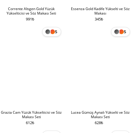
Corrente Altıgen Gold Yüzük
Essenza Gold Kadife Yükselti ve Söz
Yükselticisi ve Söz Makası Seti
Makası
991
₺
345
₺
5
5
Grazia Cam Yüzük Yükselticisi ve Söz
Lucea Gümüş Aynalı Yükselti ve Söz
Makası Seti
Makası Seti
612
₺
628
₺