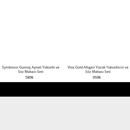
Symbiosis Gümüş Aynalı Yükselti ve
Viva Gold Altıgen Yüzük Yükselticisi ve
Söz Makası Seti
Söz Makası Seti
580
₺
959
₺