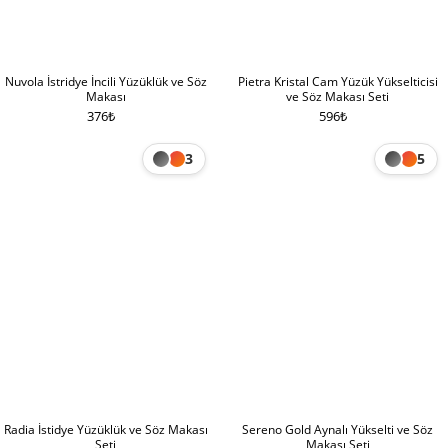
Nuvola İstridye İncili Yüzüklük ve Söz
Pietra Kristal Cam Yüzük Yükselticisi
Makası
ve Söz Makası Seti
376
₺
596
₺
3
5
Radia İstidye Yüzüklük ve Söz Makası
Sereno Gold Aynalı Yükselti ve Söz
Seti
Makası Seti