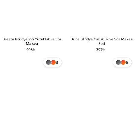
Brezza İstridye İnci Yüzüklük ve Söz
Brina İstridye Yüzüklük ve Söz Makası
Makası
Seti
408
₺
397
₺
3
5