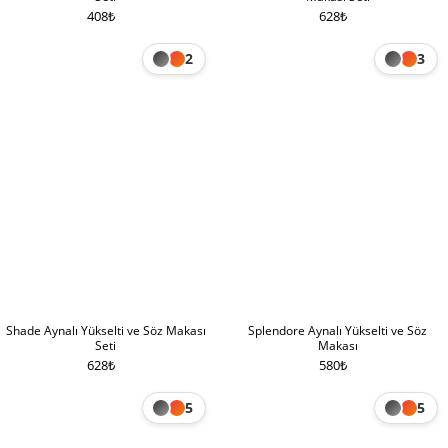
408
₺
628
₺
2
3
Shade Aynalı Yükselti ve Söz Makası
Splendore Aynalı Yükselti ve Söz
Seti
Makası
628
₺
580
₺
5
5