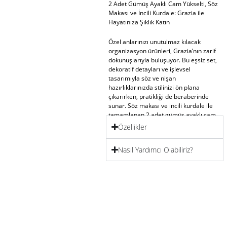
2 Adet Gümüş Ayaklı Cam Yükselti, Söz
Makası ve İncili Kurdale: Grazia ile
Hayatınıza Şıklık Katın
Özel anlarınızı unutulmaz kılacak
organizasyon ürünleri, Grazia’nın zarif
dokunuşlarıyla buluşuyor. Bu eşsiz set,
dekoratif detayları ve işlevsel
tasarımıyla söz ve nişan
hazırlıklarınızda stilinizi ön plana
çıkarırken, pratikliği de beraberinde
sunar. Söz makası ve incili kurdale ile
tamamlanan 2 adet gümüş ayaklı cam
yükselti, hem göz alıcı bir görünüm
Özellikler
yaratır hem de kusursuz bir
organizasyon için ihtiyaç duyduğunuz
Nasıl Yardımcı Olabiliriz?
her şeyi bir araya getirir.
Zarif Tasarım, Kaliteli İşçilik
Söz ve nişan organizasyon aksesuarları
arasında fark yaratan bu set, şıklık ve
fonksiyonelliği harmanlayan modern bir
tasarıma sahiptir. Gümüş ayaklı cam
yükseltiler, nişan kahve tepsisi süsleme
ve damat kahve tepsisi gibi özen