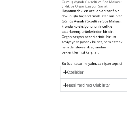
Gümüş Aynalı Yükselti ve Söz Makası:
Şıklık ve Organizasyon Sanatı
Hayatınızdaki en özel anları zarif bir
dokunuşla taçlandırmak ister misiniz?
Gümüş Aynalı Yükselti ve Söz Makası
,
Fronda koleksiyonunun incelikle
tasarlanmış ürünlerinden biridir.
Organizasyon becerilerinizi bir üst
seviyeye taşıyacak bu set, hem estetik
hem de işlevsellik açısından
beklentilerinizi karşılar.
Bu özel tasarım, yalnızca
nişan tepsisi
modelleri
veya
söz tepsileri süsleme
Özellikler
için değil, aynı zamanda günlük
yaşamda da dekoratif ve pratik bir
kullanım sunar. Nişan, söz veya diğer
Nasıl Yardımcı Olabiliriz?
önemli organizasyonlarınız için
mükemmel bir tamamlayıcı olan bu set,
en özel anılarınızı unutulmaz kılmak için
özenle hazırlanmıştır.
Estetik ve İşlevsellik Bir Arada
Fronda’nın tasarım anlayışının bir