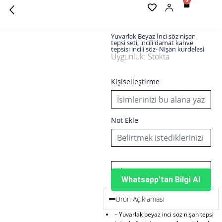
0
Cart
Yuvarlak Beyaz İnci söz nişan
tepsi seti, incili damat kahve
tepsisi incili söz- Nişan kurdelesi
Uygunluk:
Stokta
Yuvarlak
Beyaz
İnci
Kişiselleştirme
söz
nişan
tepsi
seti,
Not Ekle
incili
damat
kahve
tepsisi
incili
söz-
Whatsapp'tan Bilgi Al
Nişan
kurdelesi
Ürün Açıklaması
adet
– Yuvarlak beyaz inci söz nişan tepsi