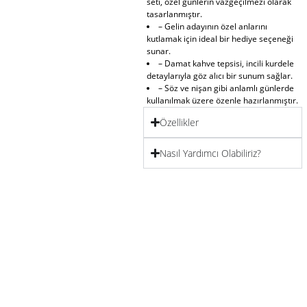
seti, özel günlerin vazgeçilmezi olarak
tasarlanmıştır.
– Gelin adayının özel anlarını
kutlamak için ideal bir hediye seçeneği
sunar.
– Damat kahve tepsisi, incili kurdele
detaylarıyla göz alıcı bir sunum sağlar.
– Söz ve nişan gibi anlamlı günlerde
kullanılmak üzere özenle hazırlanmıştır.
Özellikler
Nasıl Yardımcı Olabiliriz?