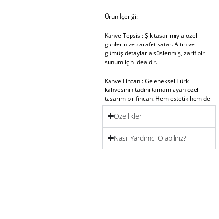
Ürün İçeriği:
Kahve Tepsisi:
Şık tasarımıyla özel
günlerinize zarafet katar. Altın ve
gümüş detaylarla süslenmiş, zarif bir
sunum için idealdir.
Kahve Fincanı:
Geleneksel Türk
kahvesinin tadını tamamlayan özel
tasarım bir fincan. Hem estetik hem de
işlevsellik sunar.
Özellikler
Lokumluk:
Misafirlerinize hoş bir sunum
yapmak için uygun, gösterişli bir
Nasıl Yardımcı Olabiliriz?
lokumluk. Zarif dokunuşlarıyla sofranıza
ışıltı katar.
Bardak:
Sunumunuzu tamamlayan cam
bardak, estetik ve kullanışlı bir parça.
Wistful Dokunuşlar ile Özel Günlerinizi
Taçlandırın
Özel Anlar İçin Özgün Tasarım:
Damat