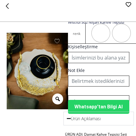
Wistful Söz Nişan Kahve Tepsisi
Wistful
Söz
renk
Nişan
Kahve
Kişiselleştirme
Tepsisi
adet
Not Ekle
Whatsapp'tan Bilgi Al
Ürün Açıklaması
ÜRÜN ADI: Damat Kahve Tepsisi Seti