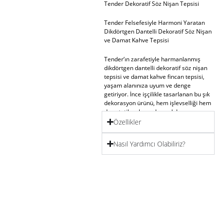
Tender Dekoratif Söz Nişan Tepsisi
Tender Felsefesiyle Harmoni Yaratan
Dikdörtgen Dantelli Dekoratif Söz Nişan
ve Damat Kahve Tepsisi
Tender’ın zarafetiyle harmanlanmış
dikdörtgen dantelli dekoratif söz nişan
tepsisi ve damat kahve fincan tepsisi
,
yaşam alanınıza uyum ve denge
getiriyor. İnce işçilikle tasarlanan bu şık
dekorasyon ürünü, hem işlevselliği hem
de estetik anlayışıyla ev dekorasyon
ürünleri arasında özel bir yere sahip.
Özellikler
İster nişan kahve tepsisi olarak kullanın,
ister ev dekorasyonu aksesuarı olarak
Nasıl Yardımcı Olabiliriz?
salon dekorasyon ürünleri
koleksiyonunuza dahil edin, her açıdan
büyüleyici bir şıklık sunar.
Zarif Tasarım, Çok Yönlü Kullanım
Boyutlarıyla dikkat çeken bu dekoratif
ürün; 40×20 cm ve 35×13 cm
ebatlarında iki farklı seçenekte sunulur.
Her iki boyut da şıklığı ve işlevselliği bir