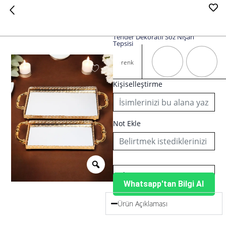
Tender Dekoratif Söz Nişan
Tepsisi
Tender
Dekoratif
renk
Söz
Nişan
Kişiselleştirme
Tepsisi
adet
Not Ekle
Whatsapp'tan Bilgi Al
Ürün Açıklaması