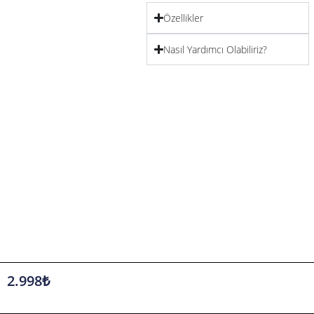
Özellikler
Ürün İçeriği
Nişan Tepsisi
Nasıl Yardımcı Olabiliriz?
Kahve Tepsisi
Yüzüklük
Söz Makası
Tepsi Çiçeği
Kahve Fincanı
Lokumluk
Bardak
İncili Kurdale
Unutulmaz Bir Söz ve Nişan Töreni İçin
2.998
₺
Özel Tasarım
Amory’nin zarif dokunuşuyla tasarlanan
bu nişan ve söz tepsisi seti, modern ve