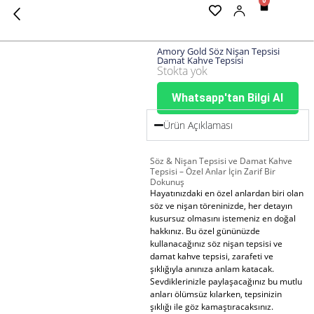
0
Cart
Amory Gold Söz Nişan Tepsisi
Damat Kahve Tepsisi
Stokta yok
Whatsapp'tan Bilgi Al
Ürün Açıklaması
Söz & Nişan Tepsisi ve Damat Kahve
Tepsisi – Özel Anlar İçin Zarif Bir
Dokunuş
Hayatınızdaki en özel anlardan biri olan
söz ve nişan töreninizde, her detayın
kusursuz olmasını istemeniz en doğal
hakkınız. Bu özel gününüzde
kullanacağınız söz nişan tepsisi ve
damat kahve tepsisi, zarafeti ve
şıklığıyla anınıza anlam katacak.
Sevdiklerinizle paylaşacağınız bu mutlu
anları ölümsüz kılarken, tepsinizin
şıklığı ile göz kamaştıracaksınız.