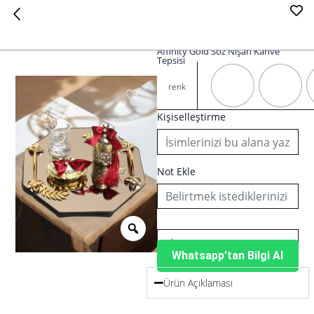
Affinity Gold Söz Nişan Kahve
Tepsisi
Affinity
Gold
renk
Söz
Nişan
Kişiselleştirme
Kahve
Tepsisi
adet
Not Ekle
Whatsapp'tan Bilgi Al
Ürün Açıklaması