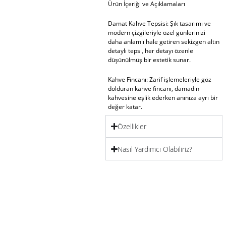
Ürün İçeriği ve Açıklamaları
Damat Kahve Tepsisi
: Şık tasarımı ve
modern çizgileriyle özel günlerinizi
daha anlamlı hale getiren sekizgen altın
detaylı tepsi, her detayı özenle
düşünülmüş bir estetik sunar.
Kahve Fincanı
: Zarif işlemeleriyle göz
dolduran kahve fincanı, damadın
kahvesine eşlik ederken anınıza ayrı bir
değer katar.
Özellikler
Lokumluk
: Geleneksel tatlara şık bir
dokunuş katan lokumluk, sunumlarınıza
zarafet kazandırır.
Nasıl Yardımcı Olabiliriz?
Su Bardağı
: Şıklığı ve sadeliği birleştiren
su bardağı, özel günlerin zarif
detaylarından biri olur.
Ürün Ebatları
Tepsi ölçüleri: 25×25 cm