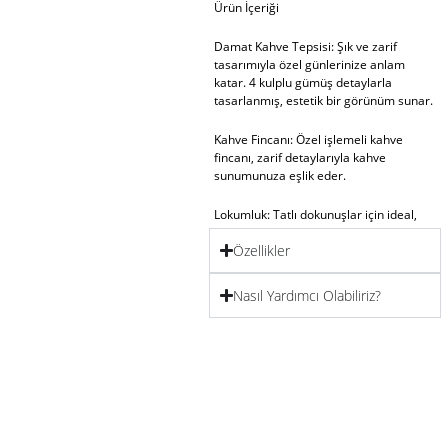
Ürün İçeriği
Damat Kahve Tepsisi
: Şık ve zarif
tasarımıyla özel günlerinize anlam
katar. 4 kulplu gümüş detaylarla
tasarlanmış, estetik bir görünüm sunar.
Kahve Fincanı
: Özel işlemeli kahve
fincanı, zarif detaylarıyla kahve
sunumunuza eşlik eder.
Lokumluk
: Tatlı dokunuşlar için ideal,
sade ve zarif bir lokumluk.
Özellikler
Su Bardağı
: Kahvenizin yanındaki zarif
tamamlayıcı.
Nasıl Yardımcı Olabiliriz?
Ürün Ebatları
: 26×17 cm ölçülerindedir,
şıklığıyla her ortamda göz alıcı bir uyum
sağlar.
Reverence Dolu Anlar İçin Özel Tasarım
Özel günlerin, hayatımızdaki unutulmaz