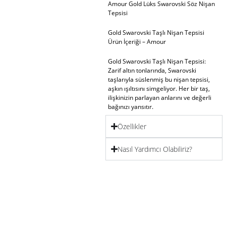
Amour Gold Lüks Swarovski Söz Nişan
Tepsisi
Gold Swarovski Taşlı Nişan Tepsisi
Ürün İçeriği – Amour
Gold Swarovski Taşlı Nişan Tepsisi
:
Zarif altın tonlarında, Swarovski
taşlarıyla süslenmiş bu nişan tepsisi,
aşkın ışıltısını simgeliyor. Her bir taş,
ilişkinizin parlayan anlarını ve değerli
bağınızı yansıtır.
Özellikler
Yüzüklük
: Evliliğe giden yolun en özel
anını, yüzüklerinizi zarif bir şekilde
sunan şık bir yüzüklük.
Nasıl Yardımcı Olabiliriz?
Söz Makası
: Geleneksel söz kesme
ritüelini modern bir dokunuşla
gerçekleştirebileceğiniz zarif bir makas.
Tepsi Çiçeği
: Tepsinizin zarafetini
tamamlayan, şıklığı ve tazeliği
simgeleyen zarif bir çiçek detayları.