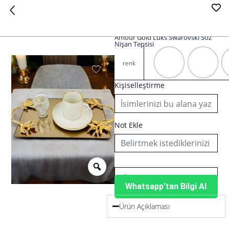
Amour Gold Lüks Swarovski Söz
Nişan Tepsisi
Amour
Gold
renk
Lüks
Swarovski
Kişiselleştirme
Söz
Nişan
Tepsisi
adet
Not Ekle
Whatsapp'tan Bilgi Al
Ürün Açıklaması