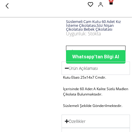
0
Cart
Süslemeli Cam Kutu 60 Adet Kız
İsteme Çikolatası,Söz Nişan
Çikolatası Bebek Çikolatası
Uygunluk:
Stokta
Süslemeli
Cam
Kutu
60
Whatsapp'tan Bilgi Al
Adet
Kız
Ürün Açıklaması
İsteme
Çikolatası,Söz
Kutu Ebatı 25x14x7 Cmdir.
Nişan
Çikolatası
İçerisinde 60 Adet A Kalite Sütlü Madlen
Bebek
Çikolata Bulunmaktadır.
Çikolatası
adet
Süslemeli Şekilde Gönderilmektedir.
Özellikler