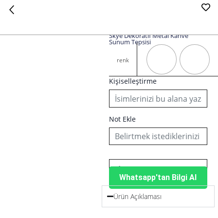
Skye Dekoratif Metal Kahve
Sunum Tepsisi
Skye
Dekoratif
renk
Metal
Kahve
Kişiselleştirme
Sunum
Tepsisi
adet
Not Ekle
Whatsapp'tan Bilgi Al
Ürün Açıklaması