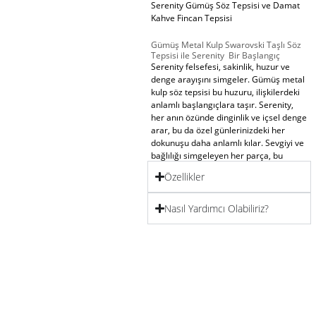
Serenity Gümüş Söz Tepsisi ve Damat
Kahve Fincan Tepsisi
Gümüş Metal Kulp Swarovski Taşlı Söz
Tepsisi ile Serenity Bir Başlangıç
Serenity
felsefesi, sakinlik, huzur ve
denge arayışını simgeler.
Gümüş metal
kulp söz tepsisi
bu huzuru, ilişkilerdeki
anlamlı başlangıçlara taşır.
Serenity
,
her anın özünde dinginlik ve içsel denge
arar, bu da özel günlerinizdeki her
dokunuşu daha anlamlı kılar. Sevgiyi ve
bağlılığı simgeleyen her parça, bu
felsefe ile birleşerek ilişkinizin her anını
Özellikler
güzelleştirir.
Nasıl Yardımcı Olabiliriz?
Ürün Özellikleri:
Yüzüklük:
Aşkın en değerli simgesi,
Serenity
felsefesiyle uyum içinde
ilişkiye huzur ve denge katar.
Söz Makası:
Birlikte atılan her adım,
ilişkinin güçlendiğini ve sabırla
büyüdüğünü simgeler.
Serenity
, bu