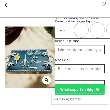
Serenity Gümüş Söz Tepsisi ve
Damat Kahve Fincan Tepsisi
Serenity
Gümüş
renk
Söz
Tepsisi
Kişiselleştirme
ve
Damat
Kahve
Fincan
Not Ekle
Tepsisi
adet
Whatsapp'tan Bilgi Al
Ürün Açıklaması