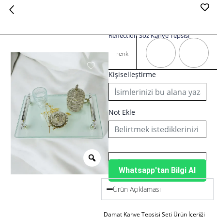
Reflection Söz Kahve Tepsisi
Reflection
Söz
renk
Kahve
Tepsisi
Kişiselleştirme
adet
Not Ekle
Whatsapp'tan Bilgi Al
Ürün Açıklaması
Damat Kahve Tepsisi Seti Ürün İçeriği