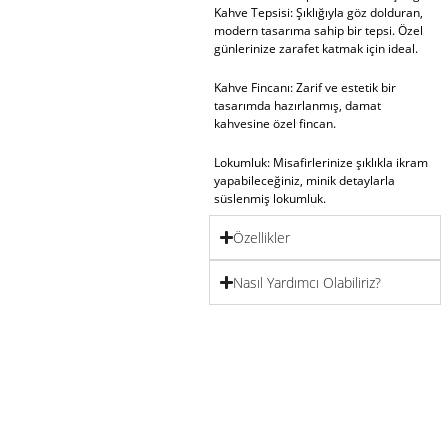
Kahve Tepsisi
: Şıklığıyla göz dolduran,
modern tasarıma sahip bir tepsi. Özel
günlerinize zarafet katmak için ideal.
Kahve Fincanı
: Zarif ve estetik bir
tasarımda hazırlanmış, damat
kahvesine özel fincan.
Lokumluk
: Misafirlerinize şıklıkla ikram
yapabileceğiniz, minik detaylarla
süslenmiş lokumluk.
Özellikler
Bardak
: Takımın tamamlayıcı parçası
olan bardak, tasarımıyla görsel bir
bütünlük sağlıyor.
Nasıl Yardımcı Olabiliriz?
Damat Kahve Tepsisi Seti Ürün
Açıklaması
Hayatın en özel anlarınıza eşlik eden bu
damat kahve tepsisi seti, modern
çizgileriyle klasik dokunuşları bir araya
getiriyor. Özel günlerinizin anlamını
yansıtan bu ürün, Reflection temasıyla
huzuru ve zarafeti bir arada sunuyor.