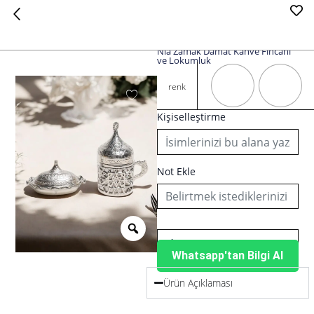
Nia Zamak Damat Kahve Fincanı
ve Lokumluk
Nia
Zamak
renk
Damat
Kahve
Kişiselleştirme
Fincanı
ve
Lokumluk
adet
Not Ekle
Whatsapp'tan Bilgi Al
Ürün Açıklaması