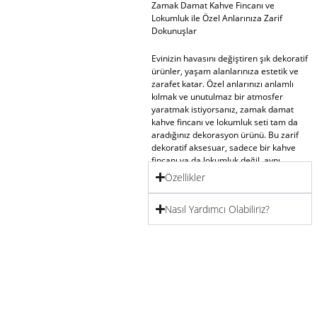
Zamak Damat Kahve Fincanı ve
Lokumluk ile Özel Anlarınıza Zarif
Dokunuşlar
Evinizin havasını değiştiren şık
dekoratif
ürünler
, yaşam alanlarınıza estetik ve
zarafet katar. Özel anlarınızı anlamlı
kılmak ve unutulmaz bir atmosfer
yaratmak istiyorsanız, zamak damat
kahve fincanı ve lokumluk seti tam da
aradığınız
dekorasyon ürünü
. Bu zarif
dekoratif aksesuar
, sadece bir kahve
fincanı ya da lokumluk değil, aynı
zamanda evinizin en özel köşesine
Özellikler
uyum sağlayacak bir tasarım harikası.
Nasıl Yardımcı Olabiliriz?
Bu
dekoratif ev aksesuarları
,
geleneksel ile moderni bir araya
getirerek Nia’nın hayatınıza kattığı
denge ve huzur hissini yansıtır. Özellikle
söz ve nişan gibi anlamlı günlerinizde
dekorasyon aksesuarı
olarak
kullanabileceğiniz bu set, şıklığı ve
işlevselliği bir araya getiriyor. Nia’nın
felsefesi doğrultusunda tasarlanan bu