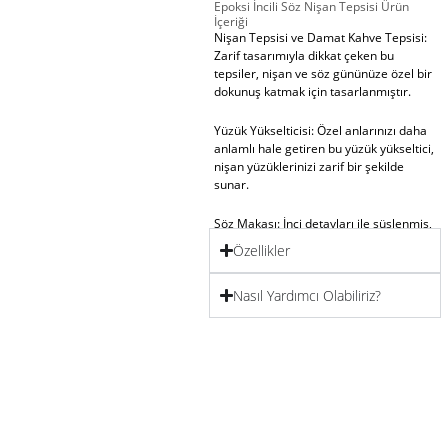
Epoksi İncili Söz Nişan Tepsisi Ürün
İçeriği
Nişan Tepsisi ve Damat Kahve Tepsisi
:
Zarif tasarımıyla dikkat çeken bu
tepsiler, nişan ve söz gününüze özel bir
dokunuş katmak için tasarlanmıştır.
Yüzük Yükselticisi
: Özel anlarınızı daha
anlamlı hale getiren bu yüzük yükseltici,
nişan yüzüklerinizi zarif bir şekilde
sunar.
Söz Makası
: İnci detayları ile süslenmiş,
zarafet ve işlevselliği bir araya getiren
Özellikler
özel bir aksesuar.
Nasıl Yardımcı Olabiliriz?
Lokumluk
: Geleneksel tatları modern
bir dokunuşla sunabileceğiniz zarif bir
lokumluk.
Kahve Fincanı
: Damat kahvesi
sunumlarınıza şıklık katacak kaliteli bir
fincan.