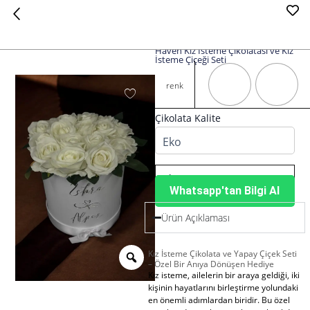
Haven Kız İsteme Çikolatası ve Kız
İsteme Çiçeği Seti
Haven
Kız
renk
İsteme
Çikolatası
Çikolata Kalite
ve
Kız
İsteme
Çiçeği
Seti
Whatsapp'tan Bilgi Al
adet
Ürün Açıklaması
Kız İsteme Çikolata ve Yapay Çiçek Seti
– Özel Bir Anıya Dönüşen Hediye
Kız isteme, ailelerin bir araya geldiği, iki
kişinin hayatlarını birleştirme yolundaki
en önemli adımlardan biridir. Bu özel