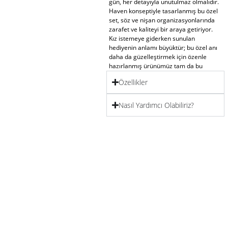
gün, her detayıyla unutulmaz olmalıdır.
Haven konseptiyle
tasarlanmış bu özel
set, söz ve nişan organizasyonlarında
zarafet ve kaliteyi bir araya getiriyor.
Kız istemeye giderken sunulan
hediyenin anlamı büyüktür; bu özel anı
daha da güzelleştirmek için özenle
hazırlanmış ürünümüz tam da bu
duygulara hitap eder.
Özellikler
İşte bu eşsiz setimizin detayları:
İçeriğin Göz Kamaştıran Zenginliği
Nasıl Yardımcı Olabiliriz?
Madlen Çikolatalar ve Karışık Badem
Şekerleri:
35 adet sütlü madlen çikolata,
lezzetiyle damaklarda tatlı bir iz
bırakırken 350 gram karışık badem
şekeri, hediyenizi zenginleştirir. Klasik
tatlarla özel anınıza tatlı bir dokunuş
katmak için özenle seçilmiştir.
Özel Yazılı Çikolatalar:
36 adet “Allah’ın
Emriyle Kızınızı İstemeye Geldik” yazılı
çikolatalar, anlamlı bir mesaj ile
duygularınızı yansıtır.
Kız İsteme Çiçekleri:
18 adet özenle
seçilmiş yapay çiçek, doğallığı ve
zarafeti simgeler. Söz ve nişan gibi