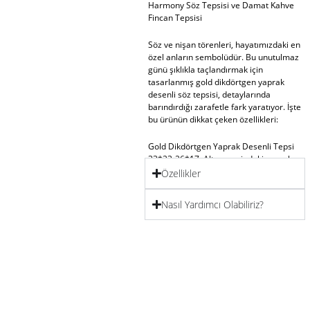
Harmony Söz Tepsisi ve Damat Kahve
Fincan Tepsisi
Söz ve nişan törenleri, hayatımızdaki en
özel anların sembolüdür. Bu unutulmaz
günü şıklıkla taçlandırmak için
tasarlanmış
gold dikdörtgen yaprak
desenli söz tepsisi
, detaylarında
barındırdığı zarafetle fark yaratıyor. İşte
bu ürünün dikkat çeken özellikleri:
Gold Dikdörtgen Yaprak Desenli Tepsi
33*23-26*17:
Altın rengindeki yaprak
motifleriyle bezenmiş bu tepsi, hem
Özellikler
modern hem de klasik detayları bir
araya getirerek töreninize şıklık katar.
Nasıl Yardımcı Olabiliriz?
Dayanıklı ve estetik tasarımı, unutulmaz
anlara eşlik etmek için ideal bir
seçimdir.
Altıgen Kadife Gül Yüzüklük:
Yüzüklerinizi taşıyan bu yüzüklük, kadife
dokusuyla bezenmiş yapay gülleri
sayesinde romantik bir dokunuş sunar.
Şıklığı ve anlamıyla özel anınıza değer
katar.