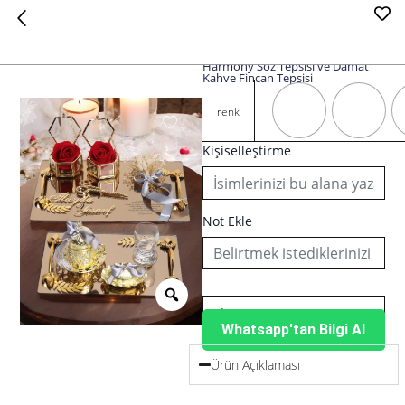
Harmony Söz Tepsisi ve Damat
Kahve Fincan Tepsisi
Harmony
Söz
renk
Tepsisi
ve
Kişiselleştirme
Damat
Kahve
Fincan
Tepsisi
Not Ekle
adet
Whatsapp'tan Bilgi Al
Ürün Açıklaması