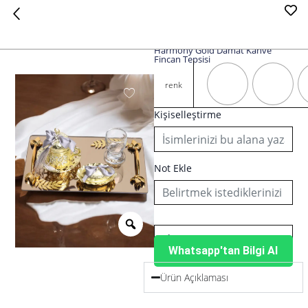
Harmony Gold Damat Kahve
Fincan Tepsisi
Harmony
Gold
renk
Damat
Kahve
Kişiselleştirme
Fincan
Tepsisi
adet
Not Ekle
Whatsapp'tan Bilgi Al
Ürün Açıklaması