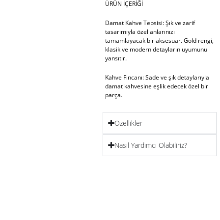
ÜRÜN İÇERİĞİ
Damat Kahve Tepsisi:
Şık ve zarif
tasarımıyla özel anlarınızı
tamamlayacak bir aksesuar. Gold rengi,
klasik ve modern detayların uyumunu
yansıtır.
Kahve Fincanı:
Sade ve şık detaylarıyla
damat kahvesine eşlik edecek özel bir
parça.
Lokumluk:
Zarif ve kullanışlı bir detay;
Özellikler
kahve yanında ikramlarınızı sunmak için
ideal.
Nasıl Yardımcı Olabiliriz?
Su Bardağı:
Şeffaf ve şık tasarımıyla
takımın tamamlayıcı parçası.
ÜRÜN EBATLARI
26×17 cm ölçüleriyle zarif, kullanışlı ve
taşınabilir boyutlarda.