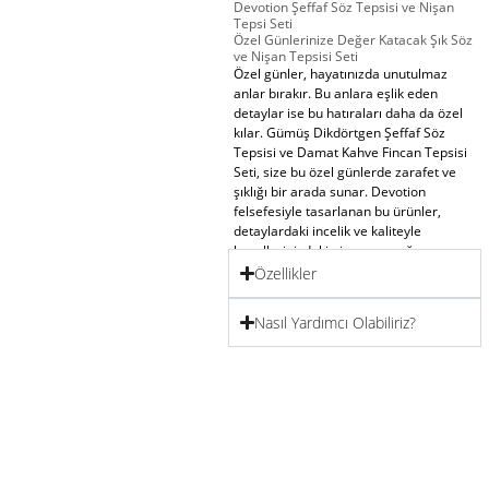
Devotion Şeffaf Söz Tepsisi ve Nişan
Tepsi Seti
Özel Günlerinize Değer Katacak Şık Söz
ve Nişan Tepsisi Seti
Özel günler, hayatınızda unutulmaz
anlar bırakır. Bu anlara eşlik eden
detaylar ise bu hatıraları daha da özel
kılar.
Gümüş Dikdörtgen Şeffaf Söz
Tepsisi ve Damat Kahve Fincan Tepsisi
Seti
, size bu özel günlerde zarafet ve
şıklığı bir arada sunar. Devotion
felsefesiyle tasarlanan bu ürünler,
detaylardaki incelik ve kaliteyle
hayallerinizdeki nişanı gerçeğe
dönüştürmeyi hedefler.
Özellikler
Ürün İçeriği ve Ayrıntıları
Nasıl Yardımcı Olabiliriz?
Gümüş Dikdörtgen Şeffaf Söz
Tepsisi 33*23-26*17 :
: Şıklığı ve
modern tasarımıyla dikkat çeken bu
tepsi, nişan yüzüklerinize ve diğer
aksesuarlarınıza zarif bir sunum imkânı
sunar. Şeffaf yüzeyi ve gümüş detayları,
modern ve klasik tasarım anlayışını
mükemmel bir uyumla birleştirir.
Yüzüklük
: Özel yüzüklerinizi sergilemek