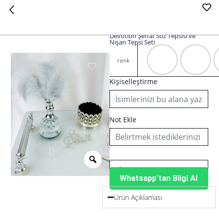
Devotion Şeffaf Söz Tepsisi ve
Nişan Tepsi Seti
Devotion
Şeffaf
renk
Söz
Tepsisi
Kişiselleştirme
ve
Nişan
Tepsi
Seti
Not Ekle
adet
Whatsapp'tan Bilgi Al
Ürün Açıklaması