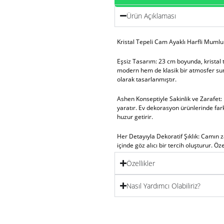
Ürün Açıklaması
Kristal Tepeli Cam Ayaklı Harfli Mumluk
Eşsiz Tasarım:
23 cm boyunda, kristal 
modern hem de klasik bir atmosfer sun
olarak tasarlanmıştır.
Ashen Konseptiyle Sakinlik ve Zarafet:
yaratır. Ev dekorasyon ürünlerinde far
huzur getirir.
Her Detayıyla Dekoratif Şıklık:
Camın zar
içinde göz alıcı bir tercih oluşturur. Ö
Özellikler
Evinizin Vazgeçilmez Parçası Olacak:
Bu
Salonlar, yemek masaları veya vitrind
Cam dekoratif ürünler arasında göz ka
Nasıl Yardımcı Olabiliriz?
tasarlanmıştır.
Özel Günler İçin Mükemmel Bir Seçim:
dönümlerinde bu mumluğu kullanarak u