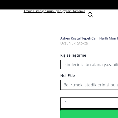
Aramak istediğin ürünü yaz, çeyizini tamamla
Ashen Kristal Tepeli Cam Harfli Mum
Ashen
Uygunluk:
Stokta
Kristal
Tepeli
Kişiselleştirme
Cam
Harfli
Mumluk
adet
Not Ekle