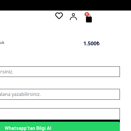
0
Cart
luk
1.500
₺
Sepete Ekle
Whatsapp'tan Bilgi Al