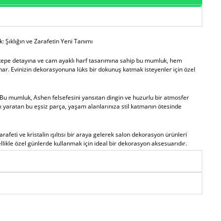
: Şıklığın ve Zarafetin Yeni Tanımı
tepe detayına ve cam ayaklı harf tasarımına sahip bu mumluk, hem
ar. Evinizin dekorasyonuna lüks bir dokunuş katmak isteyenler için özel
Bu mumluk, Ashen felsefesini yansıtan dingin ve huzurlu bir atmosfer
k yaratan bu eşsiz parça, yaşam alanlarınıza stil katmanın ötesinde
afeti ve kristalin ışıltısı bir araya gelerek salon dekorasyon ürünleri
zellikle özel günlerde kullanmak için ideal bir dekorasyon aksesuarıdır.
 dekoratif ürün, misafirlerinizi büyüleyecek bir atmosfer yaratır.
e sergilemek için mükemmel bir dekorasyon ürünü olarak ön plana çıkar.
maştıran bu mumluk, evinize sofistike bir hava katmak için
Sevdiklerinizle geçireceğiniz özel anlarda, romantik yemeklerde veya yıl
nutulmaz bir ambiyans yaratabilirsiniz. Cam objeler aksesuarları