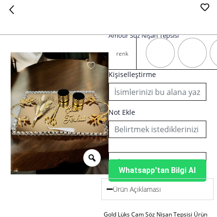
Amour Söz Nişan Tepsisi
Amour
Söz
renk
Nişan
Tepsisi
Kişiselleştirme
adet
Not Ekle
Whatsapp'tan Bilgi Al
Ürün Açıklaması
Gold Lüks Cam Söz Nişan Tepsisi Ürün