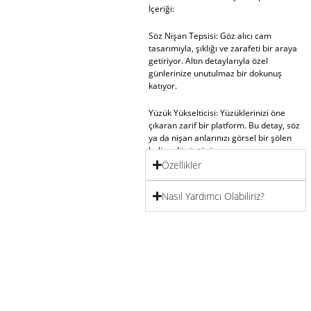
İçeriği:
Söz Nişan Tepsisi:
Göz alıcı cam
tasarımıyla, şıklığı ve zarafeti bir araya
getiriyor. Altın detaylarıyla özel
günlerinize unutulmaz bir dokunuş
katıyor.
Yüzük Yükselticisi:
Yüzüklerinizi öne
çıkaran zarif bir platform. Bu detay, söz
ya da nişan anlarınızı görsel bir şölen
haline dönüştürür.
Özellikler
Söz Makası:
Estetik tasarımıyla, kurdele
kesme ritüeline anlam katar.
Nasıl Yardımcı Olabiliriz?
Anılarınızda iz bırakacak kadar özel.
Tepsi Çiçeği:
Doğanın zarafetini
modern bir dokunuşla tepsinize taşır.
Gold tonlarındaki uyumlu çiçek
süslemesi, konseptinizi tamamlar.
Gold Lüks Cam Söz Nişan Tepsisi
Açıklaması: