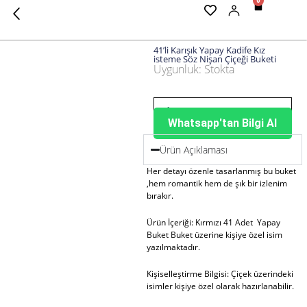
0
Cart
41’li Karışık Yapay Kadife Kız
isteme Söz Nişan Çiçeği Buketi
Uygunluk:
Stokta
41'li
Karışık
Yapay
Kadife
Whatsapp'tan Bilgi Al
Kız
isteme
Ürün Açıklaması
Söz
Nişan
Her detayı özenle tasarlanmış bu buket
Çiçeği
,hem romantik hem de şık bir izlenim
Buketi
bırakır.
adet
Ürün İçeriği: Kırmızı 41 Adet Yapay
Buket Buket üzerine kişiye özel isim
yazılmaktadır.
Kişiselleştirme Bilgisi: Çiçek üzerindeki
isimler kişiye özel olarak hazırlanabilir.