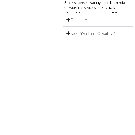
Sipariş sonrası satıcıya sor kısmında
SİPARİŞ NUMARANIZLA birlikte
isimlerinizi belirtmeniz yeterlidir.
Özellikler
(LUTFEN TESLIMAT NUMARANIZLA
YAZMAYINIZ) Ürün, korumalı şekilde
Nasıl Yardımcı Olabiliriz?
özenle paketlenerek gönderilir.
Gold ve Gümüş renk seçenekleri
mevcuttur.
Sipariş verirken iletiniz.
ÜRÜNLERİMİZİN İADESİ MEVCUT
DEĞİLDİR KUSURLU ÜRÜN
DURUMUNDA SİPARİŞ SORULARI
ÜZERİNDEN BİZEULAŞINIZ, TEDARİK
EDELİM 💍 Sevginizi en zarif haliyle
ifadeetmenin en özel yolu…