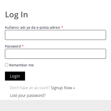
İçeriğe
atla
Log In
Kullanıcı adı ya da e-posta adresi
*
Password
*
Remember me
Don’t have an account?
Signup Now »
Lost your password?